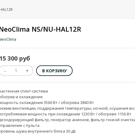
HAL12R
NeoClima NS/NU-HAL12R
NeoClima
15 300 руб
настенная сплит-система
обогрев и охлаждение
мощность охлаждения 3560 Вт / обогрева 3840 Вт
режим вентиляции, поддержания температуры, ночной, осушения во
потребляемая мощность при охлаждении 1230 Вт / обогреве 1156 Вт
дезодорирующий фильтр, генератор анионов, фильтр тонкой очистк
управление с пульта
уровень шума внутреннего блока 30 дБ