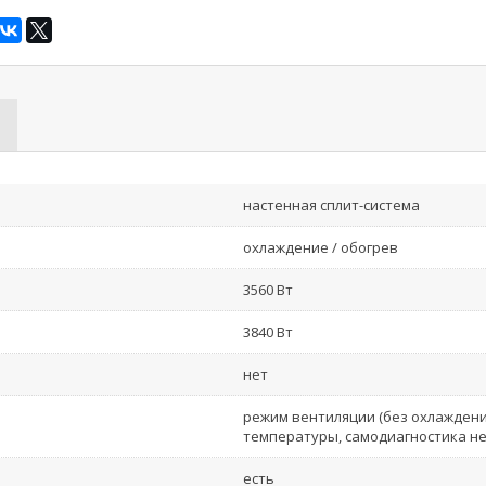
настенная сплит-система
охлаждение / обогрев
3560 Вт
3840 Вт
нет
режим вентиляции (без охлаждени
температуры, самодиагностика н
есть