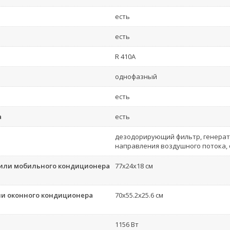
есть
есть
R 410A
однофазный
есть
а
есть
дезодорирующий фильтр, генерат
направления воздушного потока,
 или мобильного кондиционера
77x24x18 см
ли оконного кондиционера
70x55.2x25.6 см
1156 Вт